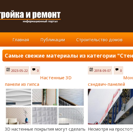
Главная
Публикации
Строительство домов
Самые свежие материалы из категории "Сте
2023-05-22
0
2018-09-07
0
Настенные 3D
Мон
панели из гипса
сэндвич-панелей
3D настенные покрытия могут сделать
Несмотря на простот