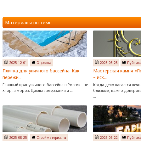
Материалы по теме:
2025-12-01
Отделка
2025-05-28
Публик
Плитка для уличного бассейна. Как
Мастерская камня «Л
пережи...
– иск...
Главный враг уличного бассейна в России - не
Когда дело касается вечн
хлор, а мороз. Циклы замерзания и ...
близком, важно доверит
...
2025-08-25
Стройматериалы
2026-06-22
Публик