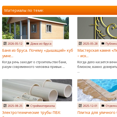
Материалы по теме:
2026-05-12
Дома из бруса
2025-05-28
Публик
Баня из бруса. Почему «дышащий» куб
Мастерская камня «Л
умне...
– иск...
Когда речь заходит о строительстве бани,
Когда дело касается вечн
разум современного человека привык ...
близком, важно доверит
...
2025-08-25
Стройматериалы
2025-12-01
Отделк
Электротехнические трубы ПВХ:
Плитка для уличного 