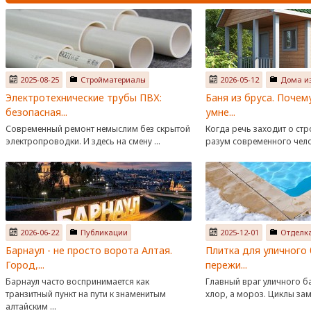
2025-08-25
Стройматериалы
2026-05-12
Дома из
Электротехнические трубы ПВХ:
Баня из бруса. Поче
безопасная...
умне...
Современный ремонт немыслим без скрытой
Когда речь заходит о стр
электропроводки. И здесь на смену ...
разум современного челов
2026-06-22
Публикации
2025-12-01
Отделк
Барнаул - не просто ворота Алтая.
Плитка для уличного 
Город,...
пережи...
Барнаул часто воспринимается как
Главный враг уличного ба
транзитный пункт на пути к знаменитым
хлор, а мороз. Циклы заме
алтайским ...