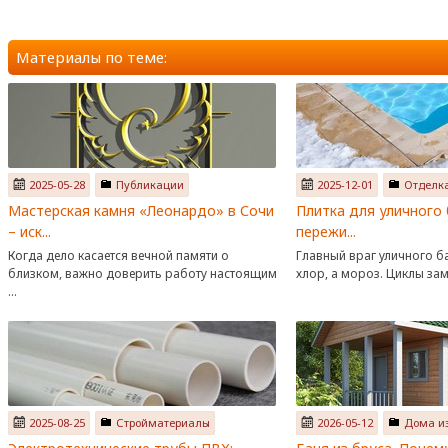
Материалы по теме:
2025-05-28
Публикации
2025-12-01
Отделк
Мастерская камня «Леонардо» в Сочи
Плитка для уличного 
– иск...
пережи...
Когда дело касается вечной памяти о
Главный враг уличного ба
близком, важно доверить работу настоящим
хлор, а мороз. Циклы заме
...
2025-08-25
Стройматериалы
2026-05-12
Дома из