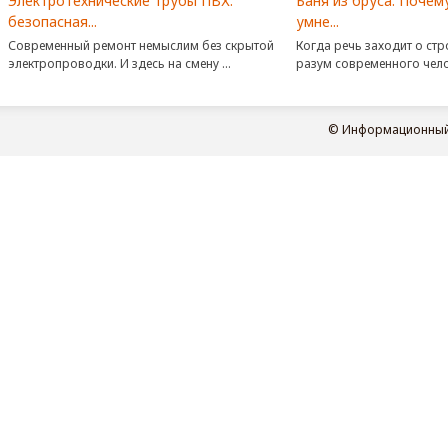
Электротехнические трубы ПВХ:
Баня из бруса. Поче
безопасная...
умне...
Современный ремонт немыслим без скрытой
Когда речь заходит о стр
электропроводки. И здесь на смену ...
разум современного челов
© Информационный п