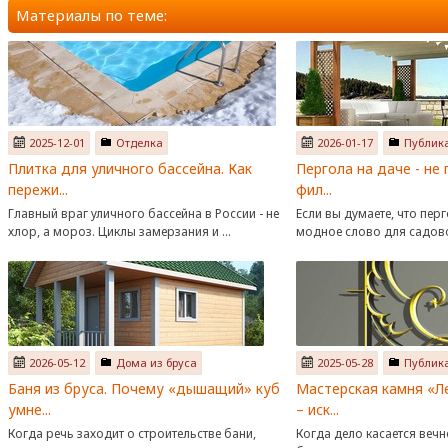
Материалы по теме:
2025-12-01
Отделка
2026-01-17
Публик
Плитка для уличного бассейна. Как
Пергола на даче - не 
пережи...
фил...
Главный враг уличного бассейна в России - не
Если вы думаете, что перг
хлор, а мороз. Циклы замерзания и ...
модное слово для садовой
2026-05-12
Дома из бруса
2025-05-28
Публик
Баня из бруса. Почему «дышащий» куб
Мастерская камня «Л
умне...
– иск...
Когда речь заходит о строительстве бани,
Когда дело касается вечн