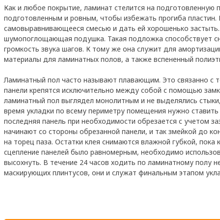
Как и любое покрытие, ламинат стелится на подготовленную 
подготовленным и ровным, чтобы избежать прогиба пластин.
самовыравнивающееся смесью и дать ей хорошенько застыть.
шумопоглощающая подушка. Такая подложка способствует сн
громкость звука шагов. К тому же она служит для амортизац
материалы для ламинатных полов, а также вспененный полиэт
Ламинатный пол часто называют плавающим. Это связанно с т
панели крепятся исключительно между собой с помощью замко
ламинатный пол выглядел монолитным и не выделялись стыки,
время укладки по всему периметру помещения нужно ставить з
последняя панель при необходимости обрезается с учетом з
начинают со стороны обрезанной панели, и так змейкой до ко
на торец паза. Остатки клея снимаются влажной губкой, пока 
сцепление панелей было равномерным, необходимо использов
высохнуть. В течение 24 часов ходить по ламинатному полу н
маскирующих плинтусов, они и служат финальным этапом укла